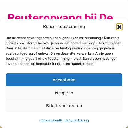
Peuteropvang bij De
Jonge Wereld
Beheer toestemming
Om de beste ervaringen te bieden, gebruiken wij technologieÃ«n zoals
cookies om informatie over je apparaat op te slaan en/of te raadplegen.
Door in te stemmen met deze technologieÃ«n kunnen wij gegevens
zoals surfgedrag of unieke ID's op deze site verwerken. Als je geen
toestemming geeft of uw toestemming intrekt, kan dit een nadelige
invloed hebben op bepaalde functies en mogelijkheden.
Accepteren
Weigeren
Bekijk voorkeuren
Cookiebeleid
Privacyverklaring