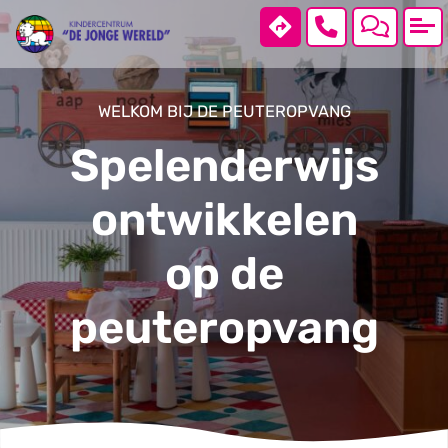
WELKOM BIJ DE PEUTEROPVANG
Home
Spelenderwijs
Locaties
ontwikkelen
op de
Over ons
peuteropvang
Warme maaltijd
Contact