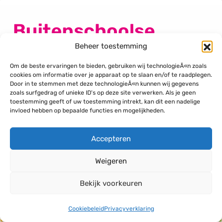
Buitenschoolse
opvang bij De Jonge
Beheer toestemming
Wereld
Om de beste ervaringen te bieden, gebruiken wij technologieÃ«n zoals
cookies om informatie over je apparaat op te slaan en/of te raadplegen.
Door in te stemmen met deze technologieÃ«n kunnen wij gegevens
zoals surfgedrag of unieke ID's op deze site verwerken. Als je geen
toestemming geeft of uw toestemming intrekt, kan dit een nadelige
invloed hebben op bepaalde functies en mogelijkheden.
Accepteren
Weigeren
Bekijk voorkeuren
Cookiebeleid
Privacyverklaring