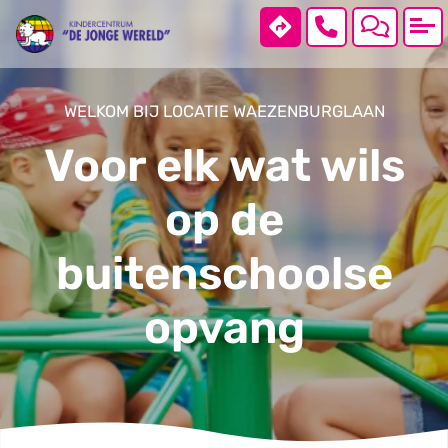
WELKOM BIJ LOCATIE WAEZENBURGLAAN
Home
Voor elk wat wils
Locaties
op de
buitenschoolse
Over ons
opvang
Warme maaltijd
Contact